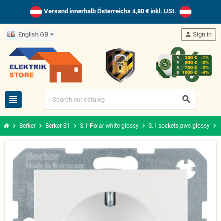
Versand innerhalb Österreichs 4,80 € inkl. USt.
English GB
person
Sign in
view_headline
search
chevron_right
chevron_right
chevron_right
chevron_right
chevron_right
Berker
Berker S1
S.1 Polar white glossy
S.1 sockets pws glossy