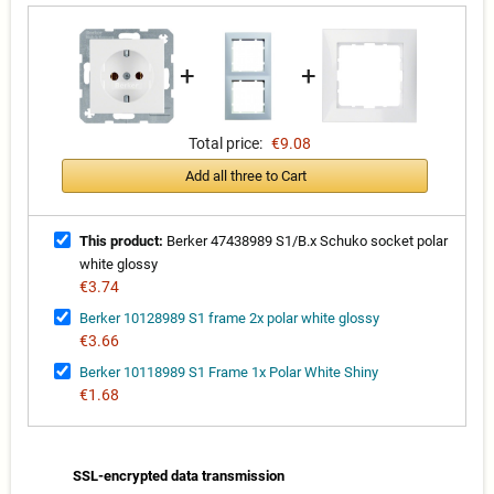
+
+
Total price:
€9.08
Add all three to Cart
This product:
Berker 47438989 S1/B.x Schuko socket polar
white glossy
€3.74
Berker 10128989 S1 frame 2x polar white glossy
€3.66
Berker 10118989 S1 Frame 1x Polar White Shiny
€1.68
SSL-encrypted data transmission