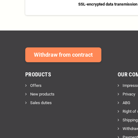
SSL-encrypted data transmission
Withdraw from contract
PRODUCTS
OUR CO
Offers
Impress
New products
Privacy
Sales duties
ABG
Right of
Shipping
Withdraw
Payment