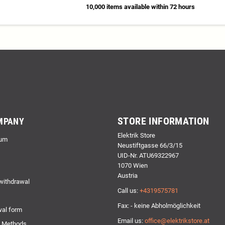
10,000 items available within 72 hours
STORE INFORMATION
MPANY
Elektrik Store
um
Neustiftgasse 66/3/15
UID-Nr. ATU69322967
1070 Wien
Austria
 withdrawal
Call us:
+4319575781
Fax: - keine Abholmöglichkeit
al form
Email us:
office@elektrikstore.at
 Methods