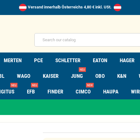
Versand innerhalb Österreichs 4,80 € inkl. USt.
MERTEN
PCE
SCHLETTER
EATON
HAGER
NEU
BL
WAGO
KAISER
JUNG
OBO
K&N
NEU
NEU
NEW
IGITUS
EFB
FINDER
CIMCO
HAUPA
WIR