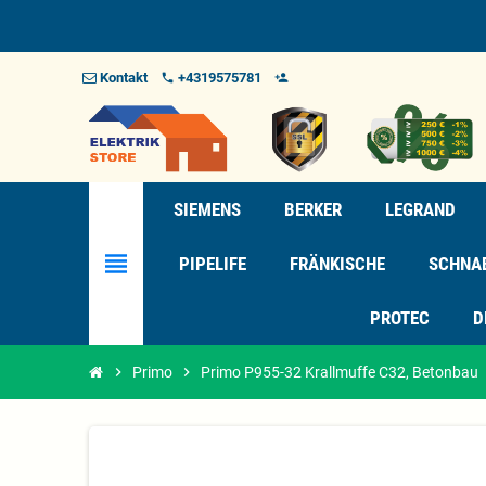
Kontakt
+4319575781
phone
person_add_alt_1
SIEMENS
BERKER
LEGRAND
view_headline
PIPELIFE
FRÄNKISCHE
SCHNA
PROTEC
D
chevron_right
Primo
chevron_right
Primo P955-32 Krallmuffe C32, Betonbau