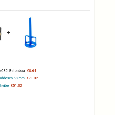
+
e C32, Betonbau
€0.64
anddosen 68 mm
€71.02
cheibe
€51.02