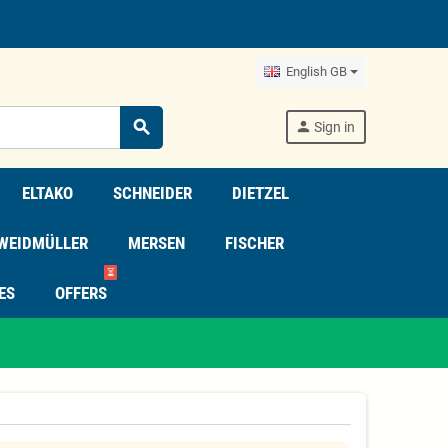
English GB
search
person
Sign in
ELTAKO
SCHNEIDER
DIETZEL
WEIDMÜLLER
MERSEN
FISCHER
⏳
ES
OFFERS