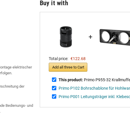
Buy it with
+
Total price:
€122.68
Montage elektrischer
Add all three to Cart
rfolgen.
This product:
Primo P955-32 Krallmuff
schreitung der
Primo P102 Bohrschablone für Hohlw
Primo P001 Leitungsträger inkl. Klebes
gende Bedienungs- und
.