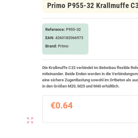
Primo P955-32 Krallmuffe C
Reference:
P955-32
EAN:
4260182066973
Brand:
Primo
Die Krallmuffe C32 verbindet im Betonbau flexible Ro
miteinander. Beide Enden werden in die Verbindungsmuf
eine sichere Zugentlastung sowohl im Ortbeton als auc
in den Größen M20, M25 und M40 erhältlich.
€0.64
zoom_out_map