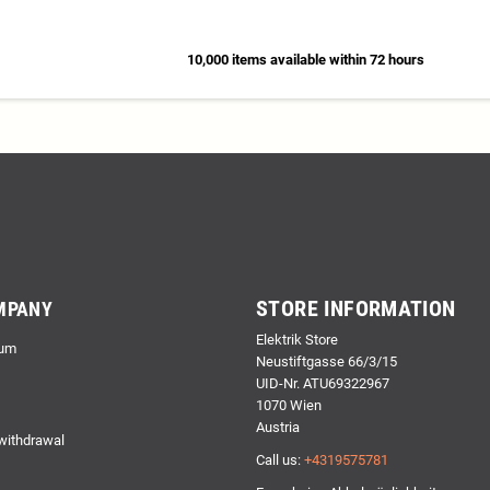
10,000 items available within 72 hours
STORE INFORMATION
MPANY
Elektrik Store
um
Neustiftgasse 66/3/15
UID-Nr. ATU69322967
1070 Wien
Austria
 withdrawal
Call us:
+4319575781