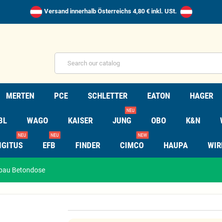
Versand innerhalb Österreichs 4,80 € inkl. USt.
MERTEN
PCE
SCHLETTER
EATON
HAGER
NEU
BL
WAGO
KAISER
JUNG
OBO
K&N
NEU
NEU
NEW
IGITUS
EFB
FINDER
CIMCO
HAUPA
WIR
bau Betondose