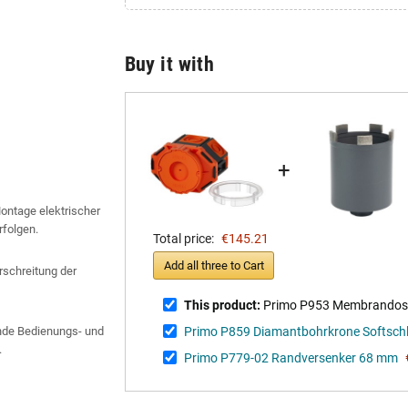
Buy it with
+
Montage elektrischer
rfolgen.
Total price:
€145.21
Add all three to Cart
schreitung der
This product:
Primo P953 Membrandose
gende Bedienungs- und
Primo P859 Diamantbohrkrone Softsch
.
Primo P779-02 Randversenker 68 mm