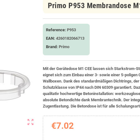
Primo P953 Membrandose M1
Reference:
P953
EAN:
4260182066713
Brand:
Primo
Mit der Gerätedose M1 CEE lassen sich Starkstrom-St
eignet sich zum Einbau einer 3- sowie einer 5-poligen
Wallboxen. Dank des standardmäßigen Dichtrings, der 
Schutzklasse von IP44 nach DIN 60309 garantiert. Daz
qualitativ hochwertige Betoninstallation: werkzeuglo
absolute Betondichte dank Membrantechnik. Der integr
Zugentlastung. Die Betondose ist für alle Schalungsart
zoom_out_map
€7.02