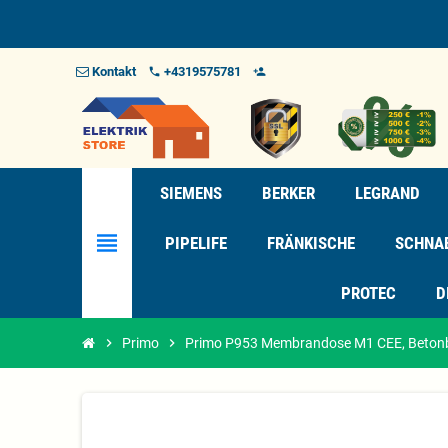
Kontakt
+4319575781
phone
person_add_alt_1
SIEMENS
BERKER
LEGRAND
view_headline
PIPELIFE
FRÄNKISCHE
SCHNA
PROTEC
D
chevron_right
Primo
chevron_right
Primo P953 Membrandose M1 CEE, Beton