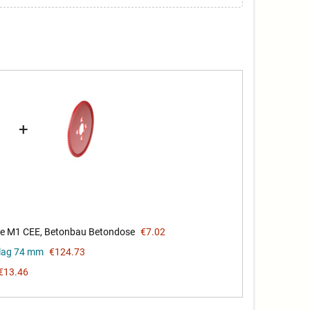
+
 M1 CEE, Betonbau Betondose
€7.02
lag 74 mm
€124.73
€13.46