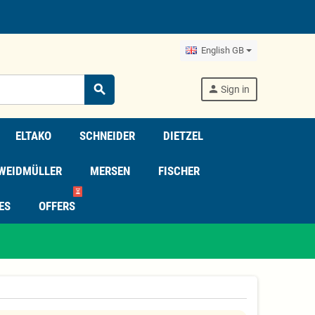
English GB
search
person
Sign in
ELTAKO
SCHNEIDER
DIETZEL
WEIDMÜLLER
MERSEN
FISCHER
⏳
ES
OFFERS