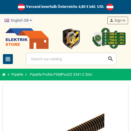
Versand innerhalb Österreichs 4,80 € inkl. USt.
English GB
person
Sign in
view_headline
search
chevron_right
chevron_right
Pipelife
Pipelife Profile PXMPlus25 3341-2 50m