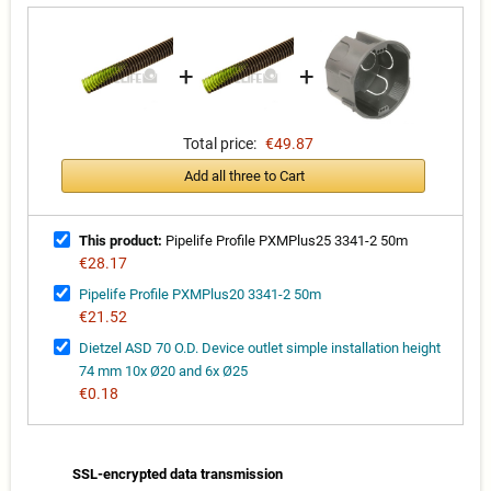
+
+
Total price:
€49.87
Add all three to Cart
This product:
Pipelife Profile PXMPlus25 3341-2 50m
€28.17
Pipelife Profile PXMPlus20 3341-2 50m
€21.52
Dietzel ASD 70 O.D. Device outlet simple installation height
74 mm 10x Ø20 and 6x Ø25
€0.18
SSL-encrypted data transmission