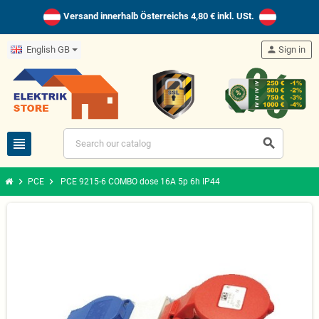
Versand innerhalb Österreichs 4,80 € inkl. USt.
English GB
person
Sign in
view_headline
search
chevron_right
chevron_right
PCE
PCE 9215-6 COMBO dose 16A 5p 6h IP44