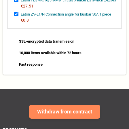
Eaton PLSM-C16/3N-MW circuit breaker LS switch 242543
€27.51
Eaton ZV-L1/N Connection angle for busbar 50A 1 piece
€0.81
SSL-encrypted data transmission
10,000 items available within 72 hours
Fast response
Withdraw from contract