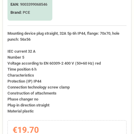
EAN:
9003399068546
Brand:
PCE
Mounting device plug straight, 32A 5p 6h IP44, flange: 70x70, hole
punch: 56x56
IEC current 32 A
Number 5
Voltage according to EN 60309-2 400 V (50+60 Hz) red
Time position 6 h
Characteristics
Protection (IP) IP44
Connection technology screw clamp
Construction of attachments
Phase changer no
Plug-in direction straight
Material plastic
€19.70