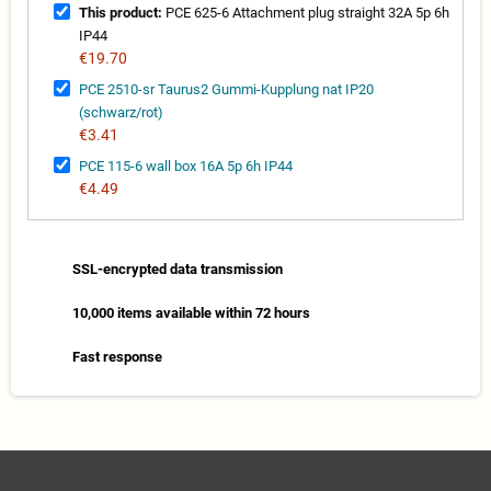
This product:
PCE 625-6 Attachment plug straight 32A 5p 6h
IP44
€19.70
PCE 2510-sr Taurus2 Gummi-Kupplung nat IP20
(schwarz/rot)
€3.41
PCE 115-6 wall box 16A 5p 6h IP44
€4.49
SSL-encrypted data transmission
10,000 items available within 72 hours
Fast response