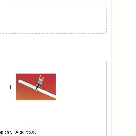
+
5p 6h SHARK
€5.67