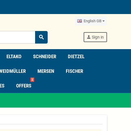
English GB
search
person
Sign in
ELTAKO
SCHNEIDER
DIETZEL
WEIDMÜLLER
MERSEN
FISCHER
⏳
ES
OFFERS