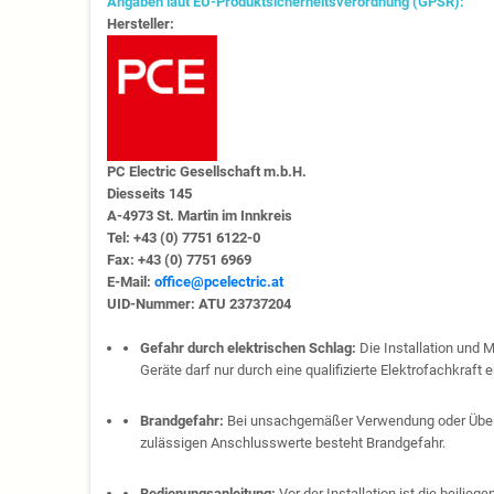
Angaben laut EU-Produktsicherheitsverordnung (GPSR):
Hersteller:
PC Electric Gesellschaft m.b.H.
Diesseits 145
A-4973 St. Martin im Innkreis
Tel: +43 (0) 7751 6122-0
Fax: +43 (0) 7751 6969
E-Mail:
office@pcelectric.at
UID-Nummer: ATU 23737204
Gefahr durch elektrischen Schlag:
Die Installation und 
Geräte darf nur durch eine qualifizierte Elektrofachkraft e
Brandgefahr:
Bei unsachgemäßer Verwendung oder Über
zulässigen Anschlusswerte besteht Brandgefahr.
Bedienungsanleitung:
Vor der Installation ist die beilie