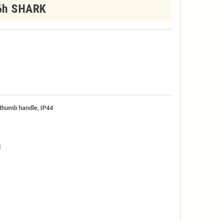
 6h SHARK
 thumb handle, IP44
d