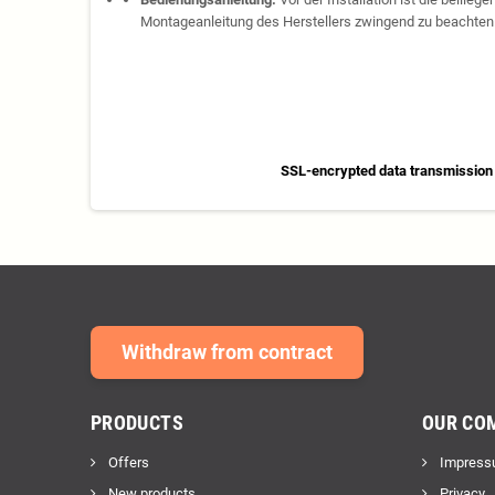
Montageanleitung des Herstellers zwingend zu beachten
SSL-encrypted data transmission
Withdraw from contract
PRODUCTS
OUR CO
Offers
Impress
New products
Privacy