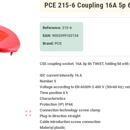
PCE 215-6 Coupling 16A 5p
Reference:
215-6
EAN:
9003399102134
Brand:
PCE
CEE coupling socket, 16A 5p 6h TWIST, folding lid with
IEC current intensity 16 A
Number 5
Voltage according to EN 60309-2 400 V (50+60 Hz) re
Time position 6 h
Characteristics
Protection (IP) IP44
Connection technology screw clamp
zoom_out_map
Plug-in direction straight
Cable introduction screw connection
Material plastic