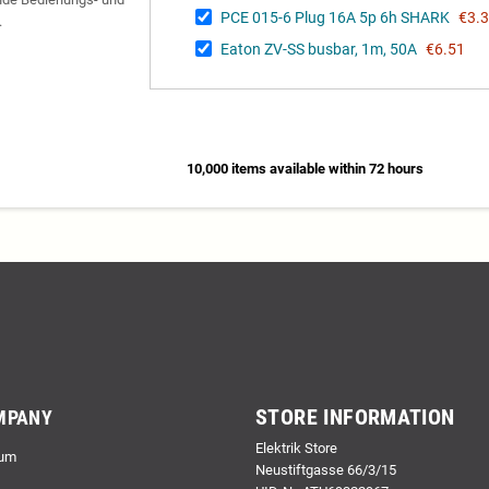
PCE 015-6 Plug 16A 5p 6h SHARK
€3.
.
Eaton ZV-SS busbar, 1m, 50A
€6.51
10,000 items available within 72 hours
STORE INFORMATION
MPANY
Elektrik Store
um
Neustiftgasse 66/3/15