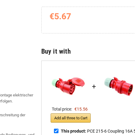
€5.67
Buy it with
+
Montage elektrischer
rfolgen.
Total price:
€15.56
schreitung der
Add all three to Cart
This product:
PCE 215-6 Coupling 16A 
gende Bedienungs- und