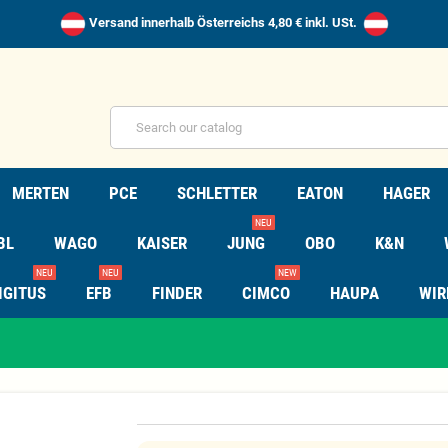
Versand innerhalb Österreichs 4,80 € inkl. USt.
MERTEN
PCE
SCHLETTER
EATON
HAGER
NEU
BL
WAGO
KAISER
JUNG
OBO
K&N
NEU
NEU
NEW
IGITUS
EFB
FINDER
CIMCO
HAUPA
WIR