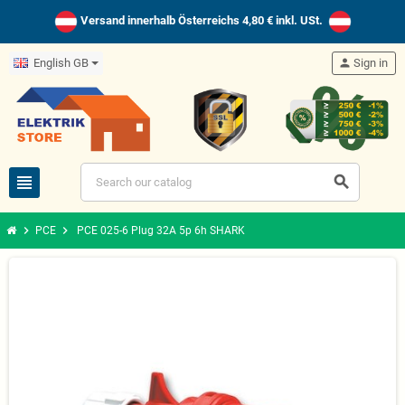
Versand innerhalb Österreichs 4,80 € inkl. USt.
English GB
person
Sign in
view_headline
search
chevron_right
chevron_right
PCE
PCE 025-6 Plug 32A 5p 6h SHARK