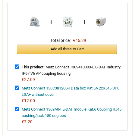
+
+
Total price:
€46.29
Add all three to Cart
This product:
Metz Connect 1309410003-E E-DAT Industry
IP67 V6 AP coupling housing
€27.09
Metz Connect 130C381200-I Data box Kat.6A 2xRJ45 UP0
LSA+ without cover
€12.00
Metz Connect 1309A0-I E-DAT module Kat.6 Coupling RJ45
bushing/jack 180 degrees
€7.20