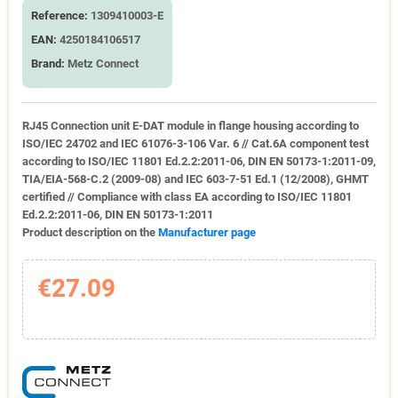
Reference:
1309410003-E
EAN:
4250184106517
Brand:
Metz Connect
RJ45 Connection unit E-DAT module in flange housing according to
ISO/IEC 24702 and IEC 61076-3-106 Var. 6 // Cat.6A component test
according to ISO/IEC 11801 Ed.2.2:2011-06, DIN EN 50173-1:2011-09,
TIA/EIA-568-C.2 (2009-08) and IEC 603-7-51 Ed.1 (12/2008), GHMT
certified // Compliance with class EA according to ISO/IEC 11801
Ed.2.2:2011-06, DIN EN 50173-1:2011
Product description on the
Manufacturer page
€27.09