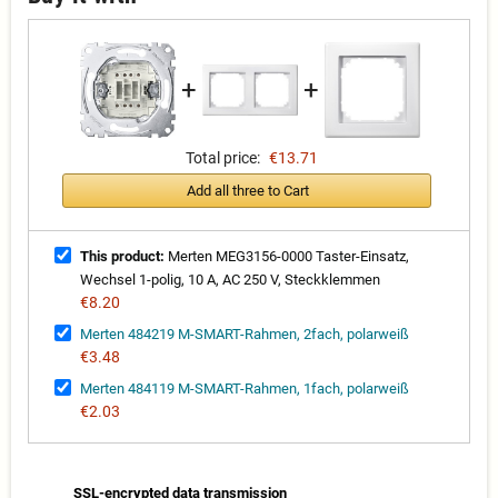
+
+
Total price:
€13.71
Add all three to Cart
This product:
Merten MEG3156-0000 Taster-Einsatz,
Wechsel 1-polig, 10 A, AC 250 V, Steckklemmen
€8.20
Merten 484219 M-SMART-Rahmen, 2fach, polarweiß
€3.48
Merten 484119 M-SMART-Rahmen, 1fach, polarweiß
€2.03
SSL-encrypted data transmission