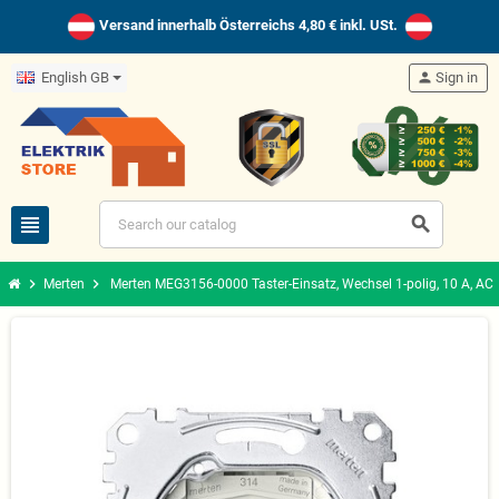
Versand innerhalb Österreichs 4,80 € inkl. USt.
English GB
person
Sign in
view_headline
search
chevron_right
chevron_right
Merten
Merten MEG3156-0000 Taster-Einsatz, Wechsel 1-polig, 10 A, AC