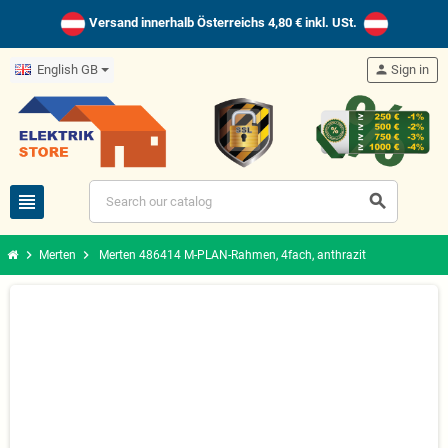
Versand innerhalb Österreichs 4,80 € inkl. USt.
English GB
person
Sign in
view_headline
search
chevron_right
chevron_right
Merten
Merten 486414 M-PLAN-Rahmen, 4fach, anthrazit