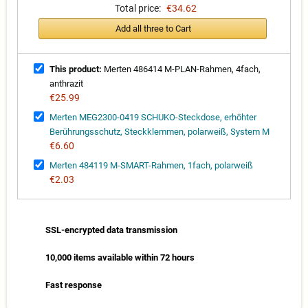
Total price:
€34.62
Add all three to Cart
This product:
Merten 486414 M-PLAN-Rahmen, 4fach,
anthrazit
€25.99
Merten MEG2300-0419 SCHUKO-Steckdose, erhöhter
Berührungsschutz, Steckklemmen, polarweiß, System M
€6.60
Merten 484119 M-SMART-Rahmen, 1fach, polarweiß
€2.03
SSL-encrypted data transmission
10,000 items available within 72 hours
Fast response