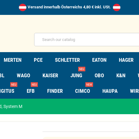
Versand innerhalb Österreichs 4,80 € inkl. USt.
MERTEN
PCE
SCHLETTER
EATON
HAGER
NEU
BL
WAGO
KAISER
JUNG
OBO
K&N
NEU
NEU
NEW
IGITUS
EFB
FINDER
CIMCO
HAUPA
WIR
d, System M