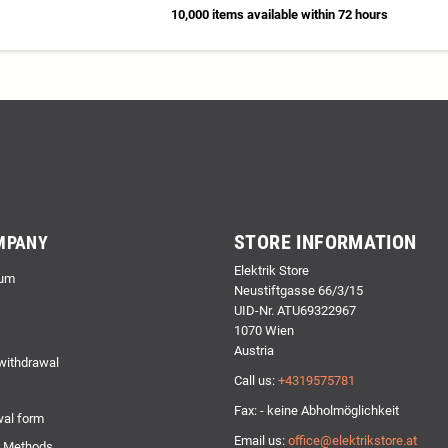
10,000 items available within 72 hours
STORE INFORMATION
MPANY
Elektrik Store
um
Neustiftgasse 66/3/15
UID-Nr. ATU69322967
1070 Wien
Austria
 withdrawal
Call us:
+4319575781
Fax: - keine Abholmöglichkeit
al form
Email us:
office@elektrikstore.at
 Methods