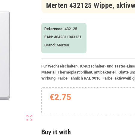
Merten 432125 Wippe, aktiv
Reference:
432125
EAN:
4042811043131
Brand:
Merten
Für Wechselschalter-, Kreuzschalter- und Taster-Einsa
Material: Thermoplast brillant, antibakteriell. Glatte u
Wirkung. Farbe : ähnlich RAL 9016. Farbe: aktivweiß g
€2.75
zoom_out_map
Buy it with