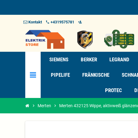
Kontakt
+4319575781
phone
person_add_alt_1
SIEMENS
BERKER
LEGRAND
view_headline
PIPELIFE
FRÄNKISCHE
SCHNA
PROTEC
D
chevron_right
Merten
chevron_right
Merten 432125 Wippe, aktivweiß glänzen