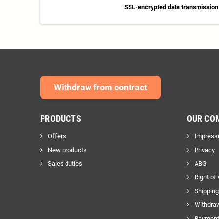
SSL-encrypted data transmission
Withdraw from contract
PRODUCTS
OUR CO
Offers
Impress
New products
Privacy
Sales duties
ABG
Right of
Shipping
Withdraw
Payment