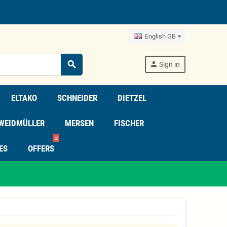
English GB
search
person
Sign in
ELTAKO
SCHNEIDER
DIETZEL
WEIDMÜLLER
MERSEN
FISCHER
⏳
ES
OFFERS