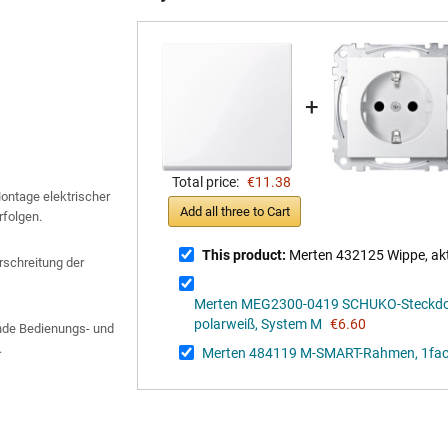
+
Total price:
€11.38
Montage elektrischer
Add all three to Cart
rfolgen.
This product:
Merten 432125 Wippe, akt
schreitung der
Merten MEG2300-0419 SCHUKO-Steckdose
polarweiß, System M
€6.60
gende Bedienungs- und
.
Merten 484119 M-SMART-Rahmen, 1fach