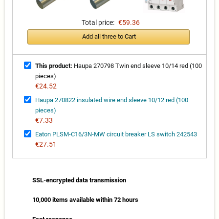
Total price:
€59.36
Add all three to Cart
This product:
Haupa 270798 Twin end sleeve 10/14 red (100
pieces)
€24.52
Haupa 270822 insulated wire end sleeve 10/12 red (100
pieces)
€7.33
Eaton PLSM-C16/3N-MW circuit breaker LS switch 242543
€27.51
SSL-encrypted data transmission
10,000 items available within 72 hours