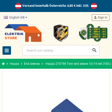
Versand innerhalb Österreichs 4,80 € inkl. USt.
English GB
person
Sign in
view_headline
search
chevron_right
chevron_right
chevron_right
Haupa
End sleeves
Haupa 270798 Twin end sleeve 10/14 red (100 p