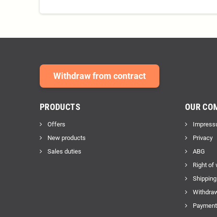
Withdraw from contract
PRODUCTS
OUR CO
Offers
Impress
New products
Privacy
Sales duties
ABG
Right of
Shipping
Withdraw
Payment