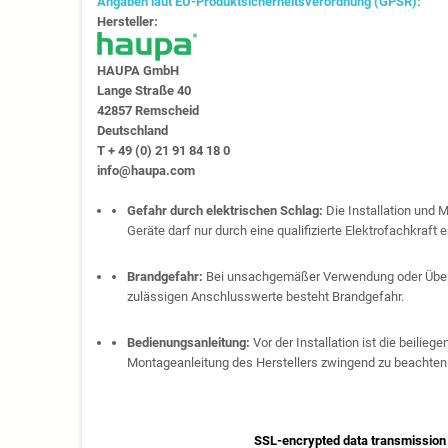
Angaben laut EU-Produktsicherheitsverordnung (GPSR):
Hersteller:
HAUPA GmbH
Lange Straße 40
42857 Remscheid
Deutschland
T + 49 (0) 21 91 84 18 0
info@haupa.com
Gefahr durch elektrischen Schlag:
Die Installation und 
Geräte darf nur durch eine qualifizierte Elektrofachkraft e
Brandgefahr:
Bei unsachgemäßer Verwendung oder Über
zulässigen Anschlusswerte besteht Brandgefahr.
Bedienungsanleitung:
Vor der Installation ist die beilie
Montageanleitung des Herstellers zwingend zu beachten
SSL-encrypted data transmission