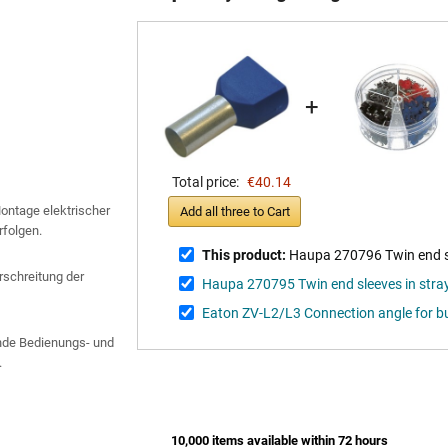
+
Total price:
€40.14
Montage elektrischer
Add all three to Cart
rfolgen.
This product:
Haupa 270796 Twin end sl
schreitung der
Haupa 270795 Twin end sleeves in stra
Eaton ZV-L2/L3 Connection angle for b
gende Bedienungs- und
.
10,000 items available within 72 hours