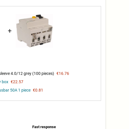
+
eeve 4.0/12 grey (100 pieces)
€16.76
y box
€22.57
usbar 50A 1 piece
€0.81
Fast response