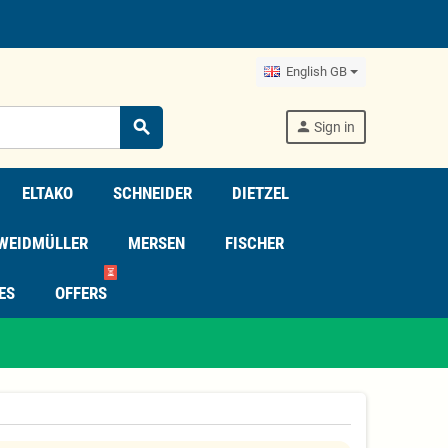
English GB
search
person
Sign in
ELTAKO
SCHNEIDER
DIETZEL
WEIDMÜLLER
MERSEN
FISCHER
⏳
ES
OFFERS