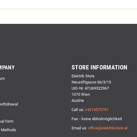
STORE INFORMATION
MPANY
Elektrik Store
um
Neustiftgasse 66/3/15
UID-Nr. ATU69322967
1070 Wien
Austria
 withdrawal
Call us:
+4319575781
Fax: - keine Abholmöglichkeit
al form
Email us:
office@elektrikstore.at
 Methods