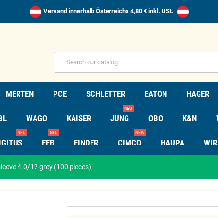
Versand innerhalb Österreichs 4,80 € inkl. USt.
MERTEN
PCE
SCHLETTER
EATON
HAGER
NEU
BL
WAGO
KAISER
JUNG
OBO
K&N
NEU
NEU
NEW
IGITUS
EFB
FINDER
CIMCO
HAUPA
WIR
eeve 4.0/12 grey (100 pieces)