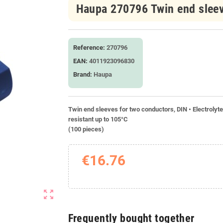
Haupa 270796 Twin end sleev
Reference:
270796
EAN:
4011923096830
Brand:
Haupa
Twin end sleeves for two conductors, DIN • Electrolyte 
resistant up to 105°C
(100 pieces)
€16.76
zoom_out_map
Frequently bought together