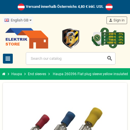
Versand innerhalb Österreichs 4,80 € inkl. USt.
English GB
person
Sign in
view_headline
search
chevron_right
chevron_right
chevron_right
Haupa
End sleeves
Haupa 260396 Flat plug sleeve yellow insulated 4