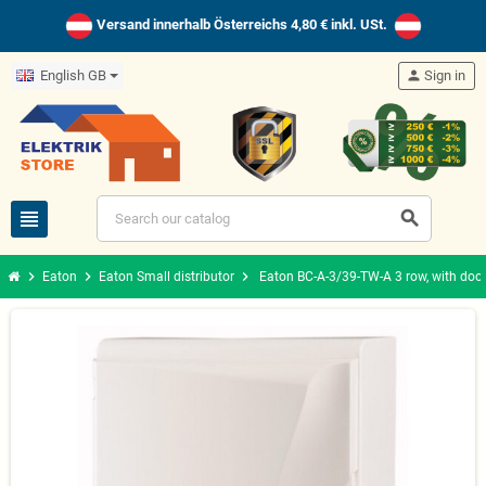
Versand innerhalb Österreichs 4,80 € inkl. USt.
English GB
person
Sign in
view_headline
search
chevron_right
chevron_right
chevron_right
Eaton
Eaton Small distributor
Eaton BC-A-3/39-TW-A 3 row, with door