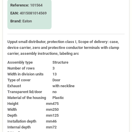
Reference:
101564
EAN:
4015081014569
Brand:
Eaton
Upput small distributor, protection class I, Scope of delivery: case,
device carrier, zero and protective conductor terminals with clamp
carrier, assembly instructions, labeling arc
Assembly type
Structure
Number of rows
3
Width in division units
13
Type of cover
Door
Exhaust
with neckline
Transparent lid/door
no
Material of the housing
Plastic
Height
mm
475
Width
mm
250
Depth
mm
125
Installation depth
mm
46
Internal depth
mm
72