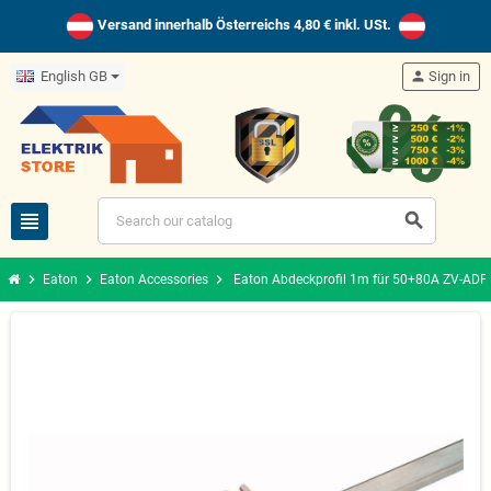
Versand innerhalb Österreichs 4,80 € inkl. USt.
English GB
person
Sign in
view_headline
search
chevron_right
chevron_right
chevron_right
Eaton
Eaton Accessories
Eaton Abdeckprofil 1m für 50+80A ZV-ADP 