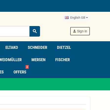
English GB
search
person
Sign in
ELTAKO
SCHNEIDER
DIETZEL
WEIDMÜLLER
MERSEN
FISCHER
⏳
ES
OFFERS