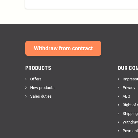
Withdraw from contract
PRODUCTS
OUR CO
Offers
Impress
New products
Privacy
Sales duties
ABG
Right of
Shipping
Withdraw
Payment