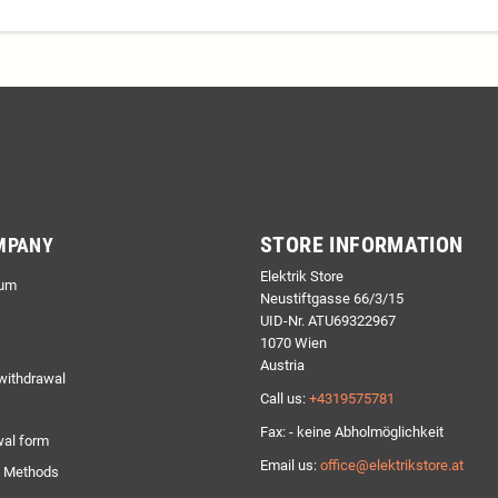
STORE INFORMATION
MPANY
Elektrik Store
um
Neustiftgasse 66/3/15
UID-Nr. ATU69322967
1070 Wien
Austria
 withdrawal
Call us:
+4319575781
Fax: - keine Abholmöglichkeit
al form
Email us:
office@elektrikstore.at
 Methods