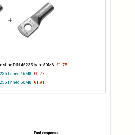
+
e shoe DIN 46235 bare 50M8
€1.75
6235 tinned 16M8
€0.77
6235 tinned 50M8
€1.91
Fast response