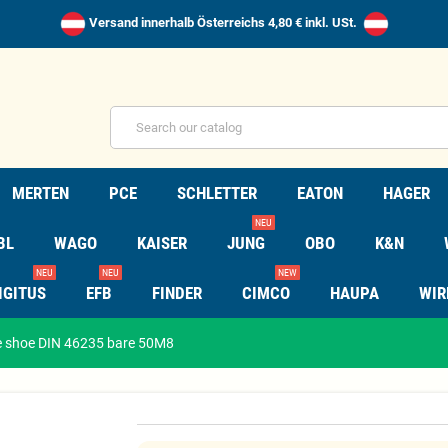
Versand innerhalb Österreichs 4,80 € inkl. USt.
MERTEN
PCE
SCHLETTER
EATON
HAGER
NEU
BL
WAGO
KAISER
JUNG
OBO
K&N
NEU
NEU
NEW
IGITUS
EFB
FINDER
CIMCO
HAUPA
WIR
e shoe DIN 46235 bare 50M8