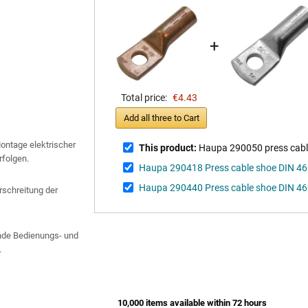
+
Total price:
€4.43
Add all three to Cart
Montage elektrischer
This product:
Haupa 290050 press cabl
rfolgen.
Haupa 290418 Press cable shoe DIN 4
Haupa 290440 Press cable shoe DIN 4
schreitung der
gende Bedienungs- und
.
10,000 items available within 72 hours