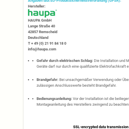
Angaben laut EU-Produktsicherheitsverordnung (GPSR):
Hersteller:
HAUPA GmbH
Lange Straße 40
42857 Remscheid
Deutschland
T + 49 (0) 21 91 84 18 0
info@haupa.com
Gefahr durch elektrischen Schlag:
Die Installation und 
Geräte darf nur durch eine qualifizierte Elektrofachkraft e
Brandgefahr:
Bei unsachgemäßer Verwendung oder Über
zulässigen Anschlusswerte besteht Brandgefahr.
Bedienungsanleitung:
Vor der Installation ist die beilie
Montageanleitung des Herstellers zwingend zu beachten
SSL-encrypted data transmission