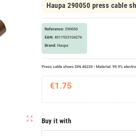
Haupa 290050 press cable s
Reference:
290050
EAN:
4011923104276
Brand:
Haupa
Press cable shoes DIN 46235 • Material: 99.9% electro
€1.75
zoom_out_map
Buy it with