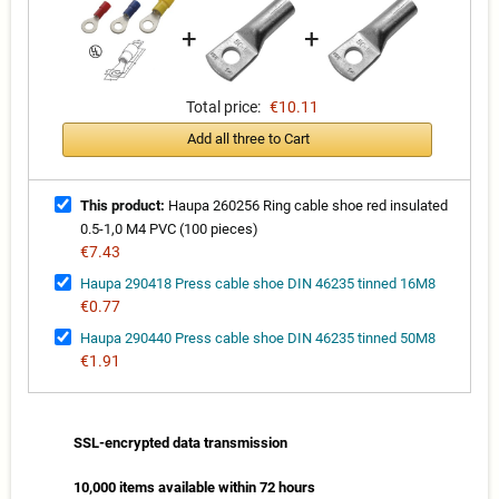
+
+
Total price:
€10.11
Add all three to Cart
This product:
Haupa 260256 Ring cable shoe red insulated
0.5-1,0 M4 PVC (100 pieces)
€7.43
Haupa 290418 Press cable shoe DIN 46235 tinned 16M8
€0.77
Haupa 290440 Press cable shoe DIN 46235 tinned 50M8
€1.91
SSL-encrypted data transmission
10,000 items available within 72 hours